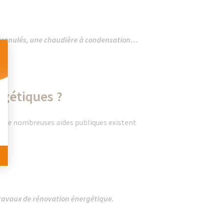
 granulés, une chaudière à condensation…
 Personnalisez vos Options
rgétiques ?
s de nombreuses aides publiques existent
travaux de rénovation énergétique.