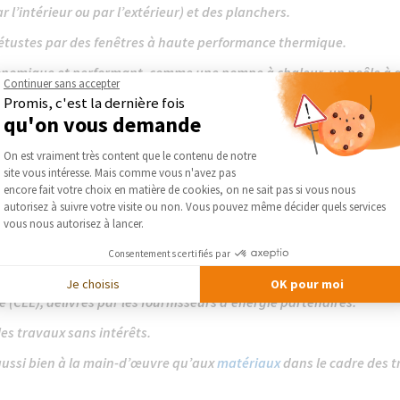
r l’intérieur ou par l’extérieur) et des planchers.
tustes par des fenêtres à haute performance thermique.
onomique et performant, comme une pompe à chaleur, un poêle à
Continuer sans accepter
Promis, c'est la dernière fois
ilation adapté, comme une VMC hygroréglable ou double flux.
qu'on vous demande
Plateforme de Gestion du Consentement :
On est vraiment très content que le contenu de notre
our réduire le coût de vos travaux éne
site vous intéresse. Mais comme vous n'avez pas
Axeptio consent
encore fait votre choix en matière de cookies, on ne sait pas si vous nous
autorisez à suivre votre visite ou non. Vous pouvez même décider quels services
ficacité énergétique représente un investissement important, mai
vous nous autorisez à lancer.
nnues, nous retrouvons :
Consentements certifiés par
squ’à 90 % des dépenses, selon les ressources du foyer.
Je choisis
OK pour moi
e (CEE), délivrés par les fournisseurs d’énergie partenaires.
les travaux sans intérêts.
 aussi bien à la main-d’œuvre qu’aux
matériaux
dans le cadre des 