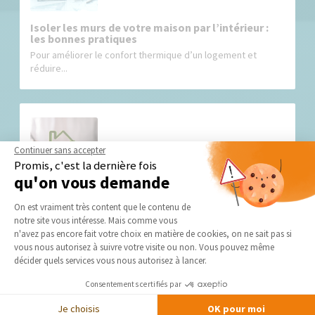
Isoler les murs de votre maison par l’intérieur :
les bonnes pratiques
Pour améliorer le confort thermique d’un logement et
réduire...
Continuer sans accepter
Promis, c'est la dernière fois
qu'on vous demande
Plateforme de Gestion du Consentement 
L’isolation de maison sur Aubagne, Cassis, La
On est vraiment très content que le contenu de
Ciotat : le confort, sinon rien !
notre site vous intéresse. Mais comme vous
Incontournable dans la construction neuve comme en
Axeptio consent
n'avez pas encore fait votre choix en matière de cookies, on ne sait pas si
rénovation, l’isolation est la pierre...
vous nous autorisez à suivre votre visite ou non. Vous pouvez même
décider quels services vous nous autorisez à lancer.
Consentements certifiés par
VOIR TOUS LES CONSEILS ET INFOS
Je choisis
OK pour moi