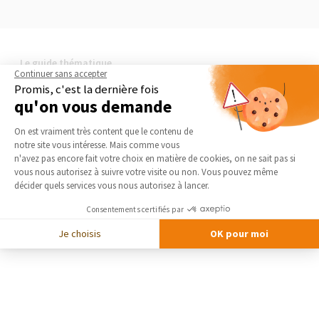
Le guide thématique
Continuer sans accepter
Rénovation de résidence secondaire
Promis, c'est la dernière fois
Posséder une maison de vacances est un véritable atout qu’il est
qu'on vous demande
important d’entretenir. La rénovation de votre résidence secondaire
Plateforme de Gestion du Consentement 
est la garantie d’un bien immobilier valorisé pour des vacances
On est vraiment très content que le contenu de
toujours réussies et, peut-être, une future retraite sereine !
notre site vous intéresse. Mais comme vous
Axeptio consent
n'avez pas encore fait votre choix en matière de cookies, on ne sait pas si
vous nous autorisez à suivre votre visite ou non. Vous pouvez même
LIRE LE GUIDE THÉMATIQUE
décider quels services vous nous autorisez à lancer.
Consentements certifiés par
Je choisis
OK pour moi