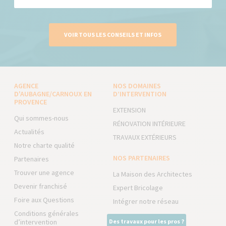
VOIR TOUS LES CONSEILS ET INFOS
AGENCE
NOS DOMAINES
D'AUBAGNE/CARNOUX EN
D’INTERVENTION
PROVENCE
EXTENSION
Qui sommes-nous
RÉNOVATION INTÉRIEURE
Actualités
TRAVAUX EXTÉRIEURS
Notre charte qualité
NOS PARTENAIRES
Partenaires
Trouver une agence
La Maison des Architectes
Devenir franchisé
Expert Bricolage
Foire aux Questions
Intégrer notre réseau
Conditions générales
d’intervention
Des travaux pour les pros ?