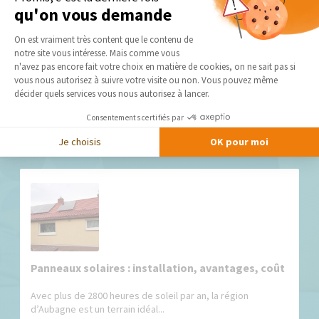
peuvent commencer !
qu'on vous demande
Plateforme de Gestion du Consentement 
On est vraiment très content que le contenu de
DEMANDER UN DEVIS GRATUIT
notre site vous intéresse. Mais comme vous
Axeptio consent
n'avez pas encore fait votre choix en matière de cookies, on ne sait pas si
vous nous autorisez à suivre votre visite ou non. Vous pouvez même
décider quels services vous nous autorisez à lancer.
Consentements certifiés par
Nos derniers conseils et actus
Je choisis
OK pour moi
Panneaux solaires : installation, avantages, coût
Avec plus de 2800 heures de soleil par an, la région
d’Aubagne est un terrain idéal...