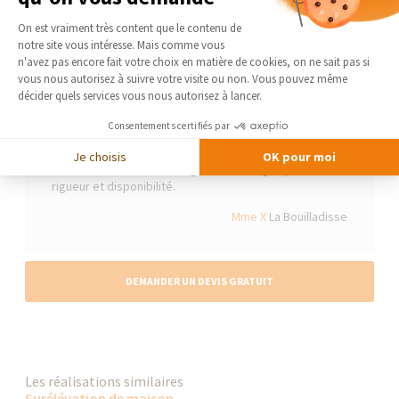
parler de votre projet d'aménagement. Vous serez reçu et
Plateforme de Gestion du Consentement 
renseigné avec professionnalisme.
On est vraiment très content que le contenu de
notre site vous intéresse. Mais comme vous
Axeptio consent
n'avez pas encore fait votre choix en matière de cookies, on ne sait pas si
vous nous autorisez à suivre votre visite ou non. Vous pouvez même
Le client témoigne
décider quels services vous nous autorisez à lancer.
Elodie a su répondre à mes attentes et mes
Consentements certifiés par
interrogations, elle s'est investie sur mon projet à
100%. Entourée d'une équipe d'artisans qualifiés, je
Je choisis
OK pour moi
recommande vivement l'agence d'Aubagne pour sa
rigueur et disponibilité.
Mme X
La Bouilladisse
DEMANDER UN DEVIS GRATUIT
Les réalisations similaires
Surélévation de maison