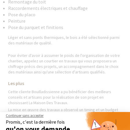
Remontage du toit
Raccordements électriques et chauffage
Pose du placo
Peinture
Pose du parquet et finitions
Léger et sans ponts thermiques, le bois a été sélectionné parmi
des matériaux de qualité.
Pour éviter d'avoir à assumer le poids de l'organisation de votre
chantier, appelez un courtier en travaux qui vous proposera un
chiffrage précis des projets, un accompagnement dans le choix
des matériaux ainsi qu'une sélection d'artisans qualifiés.
Les plus
Cette cliente Bouilladissienne a pu bénéficier des meilleurs
conseils et artisans pour la réalisation de son projet en
choisissant La Maison Des Travaux.
La mise en œuvre des travaux a observé un timing et un budget
précis, définis en amont, et la propriétaire a pu profiter de sa
Continuer sans accepter
nouvelle installation en temps et en heure.
Promis, c'est la dernière fois
qu'on vous demande
Prenez contact sans engagement avec Elodie Marquet pour